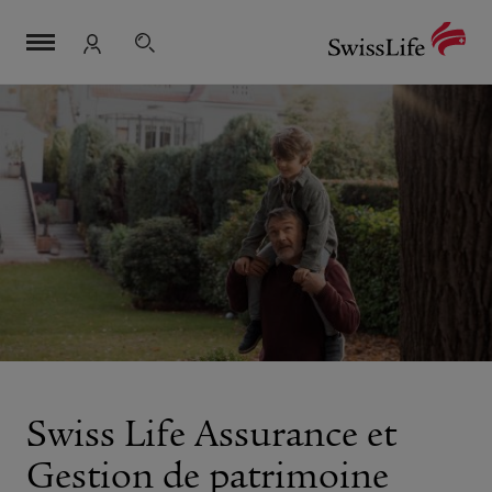
Sélection
Navigation
Meta
Logo
de
navigation
Espace Client
la
navigation
Swiss Life Assurance et
Gestion de patrimoine