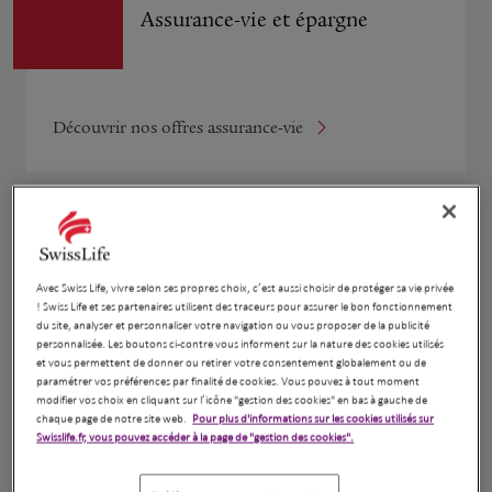
Assurance-vie et épargne
Découvrir nos offres assurance-vie
Complémentaire retraite
Avec Swiss Life, vivre selon ses propres choix, c’est aussi choisir de protéger sa vie privée
! Swiss Life et ses partenaires utilisent des traceurs pour assurer le bon fonctionnement
du site, analyser et personnaliser votre navigation ou vous proposer de la publicité
personnalisée. Les boutons ci-contre vous informent sur la nature des cookies utilisés
et vous permettent de donner ou retirer votre consentement globalement ou de
Découvrir nos offres complémentaire retraite
paramétrer vos préférences par finalité de cookies. Vous pouvez à tout moment
modifier vos choix en cliquant sur l’icône "gestion des cookies" en bas à gauche de
chaque page de notre site web.
Pour plus d'informations sur les cookies utilisés sur
Swisslife.fr, vous pouvez accéder à la page de "gestion des cookies".